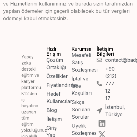
ve Hizmetlerini kullanımınız ve burada sizin tarafınızdan
yapılan ödemeler için geçerli olabilecek bu tür vergileri
ödemeyi kabul etmektesiniz.
Hızlı
Kurumsal
İletişim
Erişim
Bilgileri
Mesafeli
Yapay
Çözüm
contact@bad
Satış
zeka
Ortaklığı
+90
destekli
Sözleşmesi
eğitim ve
Özellikler
(212)
İptal ve
kariyer
777
Fiyatlandırma
İade
platformu.
12
Koşulları
Hedef
K12’den
17
iş
Kullanıcılar
Sıkça
hayatına
İstanbul,
Sorulan
Blog
uzanan
Türkiye
Sorular
tüm
İletişim
eğitim
Üyelik
Giriş
yolculuğunuz
Sözleşmesi
Yap
için akıllı